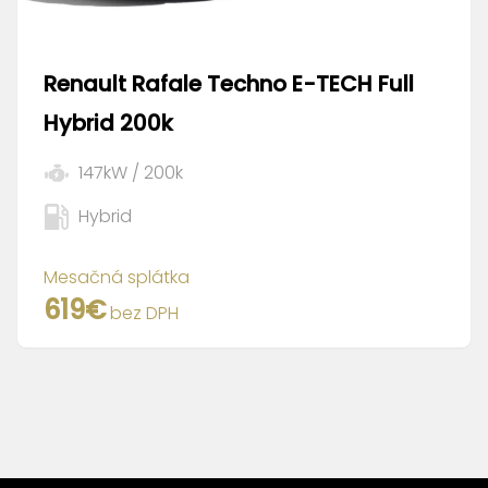
Renault
Rafale Techno E-TECH Full
Hybrid 200k
147
kW /
200
k
Hybrid
Mesačná splátka
619
€
bez DPH