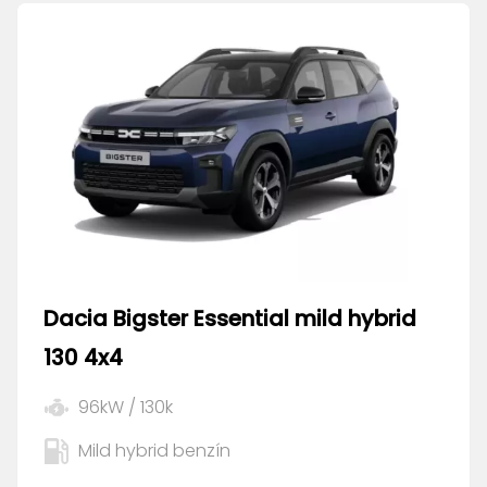
Dacia
Bigster Essential mild hybrid
130 4x4
96
kW /
130
k
Mild hybrid benzín