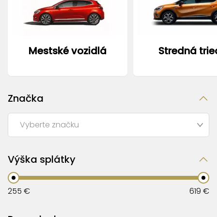
Mestské vozidlá
Stredná tri
Značka
Výška splátky
255
€
619
€