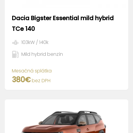
Dacia
Bigster Essential mild hybrid
TCe 140
103
kW /
140
k
Mild hybrid benzín
Mesačná splátka
380
€
bez DPH