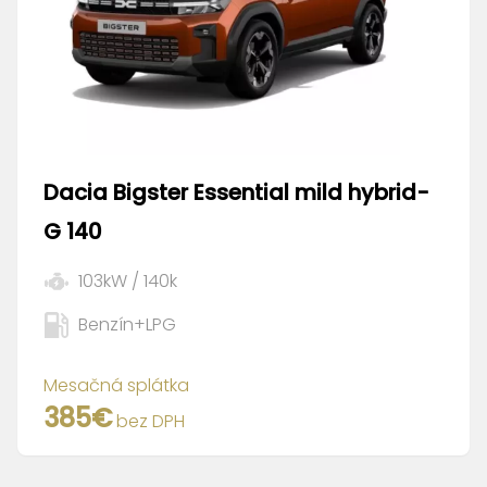
Dacia
Bigster Essential mild hybrid-
G 140
103
kW /
140
k
Benzín+LPG
Mesačná splátka
385
€
bez DPH