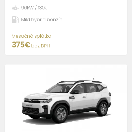
96
kW /
130
k
Mild hybrid benzín
Mesačná splátka
375
€
bez DPH