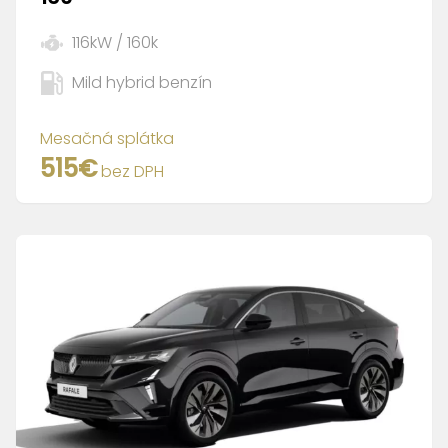
116
kW /
160
k
Mild hybrid benzín
Mesačná splátka
515
€
bez DPH