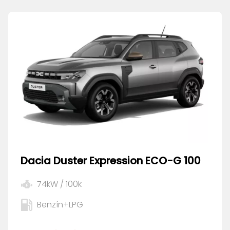
Dacia
Duster Expression ECO-G 100
74
kW /
100
k
Benzín+LPG