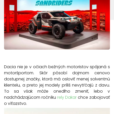
Dacia nie je v očiach bežných motoristov spájaná s
motoršportom. Skôr pôsobí dojmom cenovo
dostupnej značky, ktorá má osloviť menej solventnú
klientelu, a preto jej modely príliš nevytŕčajú z davu.
To sa však môže onedlho zmeniť, lebo v
nadchádzajúcom ročníku
rely Dakar
chce zabojovať
o víťazstvo.