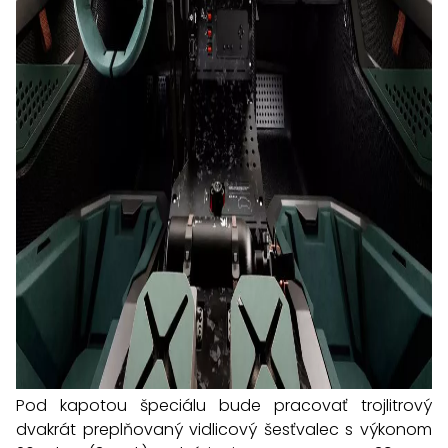
Pod kapotou špeciálu bude pracovať trojlitrový
dvakrát preplňovaný vidlicový šesťvalec s výkonom