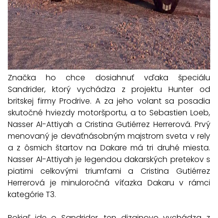
Značka ho chce dosiahnuť vďaka špeciálu
Sandrider, ktorý vychádza z projektu Hunter od
britskej firmy Prodrive. A za jeho volant sa posadia
skutočné hviezdy motoršportu, a to Sebastien Loeb,
Nasser Al-Attiyah a Cristina Gutiérrez Herrerová. Prvý
menovaný je deväťnásobným majstrom sveta v rely
a z ôsmich štartov na Dakare má tri druhé miesta.
Nasser Al-Attiyah je legendou dakarských pretekov s
piatimi celkovými triumfami a Cristina Gutiérrez
Herrerová je minuloročná víťazka Dakaru v rámci
kategórie T3.
Pokiaľ ide o Sandrider, ten dizajnovo vychádza z