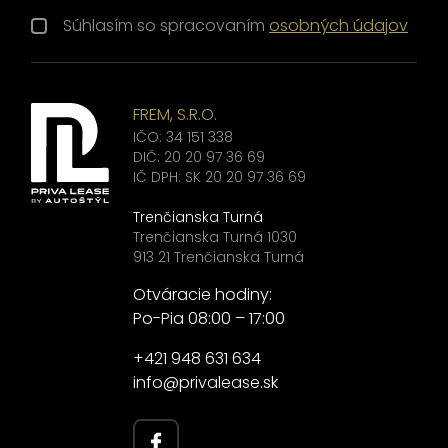
Súhlasím so spracovaním
osobných údajov
FREM, S.R.O.
IČO: 34 151 338
DIČ: 20 20 97 36 69
IČ DPH: SK 20 20 97 36 69
Trenčianska Turná
Trenčianska Turná 1030
913 21 Trenčianska Turná
Otváracie hodiny:
Po-Pia 08:00 – 17:00
+421 948 631 634
info@privalease.sk