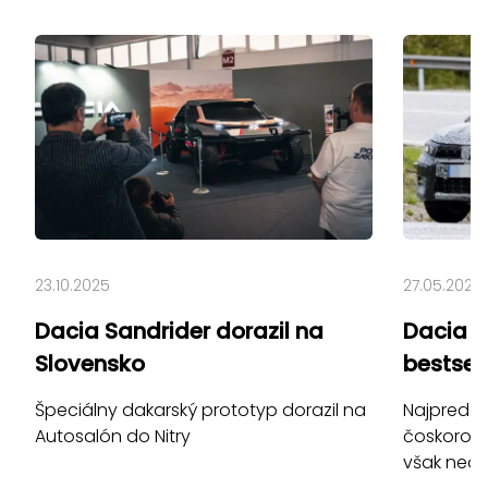
23.10.2025
27.05.2025
Dacia Sandrider dorazil na
Dacia S
Slovensko
bestsell
Špeciálny dakarský prototyp dorazil na
Najpredáv
Autosalón do Nitry
čoskoro s
však neo