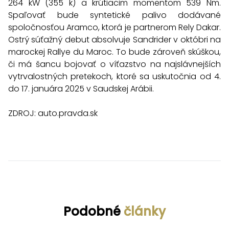
264 kW (355 k) a krútiacim momentom 539 Nm.
Spaľovať bude syntetické palivo dodávané
spoločnosťou Aramco, ktorá je partnerom Rely Dakar.
Ostrý súťažný debut absolvuje Sandrider v októbri na
marockej Rallye du Maroc. To bude zároveň skúškou,
či má šancu bojovať o víťazstvo na najslávnejších
vytrvalostných pretekoch, ktoré sa uskutočnia od 4.
do 17. januára 2025 v Saudskej Arábii.
ZDROJ:
auto.pravda.sk
Podobné
články