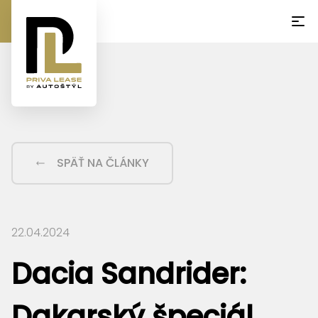
SPÄŤ NA ČLÁNKY
22.04.2024
Dacia Sandrider:
Dakarský špeciál